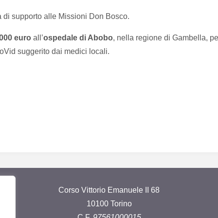
ità di supporto alle Missioni Don Bosco.
.000 euro
all’
ospedale di Abobo
, nella regione di Gambella, p
oVid suggerito dai medici locali.
Corso Vittorio Emanuele II 68
10100 Torino
C.F.
97561000015