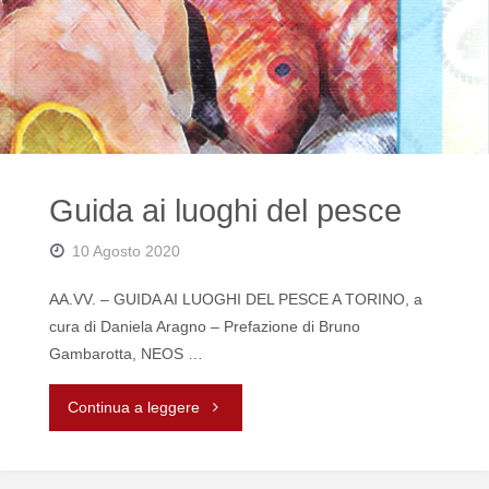
vita"
Guida ai luoghi del pesce
10 Agosto 2020
AA.VV. – GUIDA AI LUOGHI DEL PESCE A TORINO, a
cura di Daniela Aragno – Prefazione di Bruno
Gambarotta, NEOS …
"Guida
Continua a leggere
ai