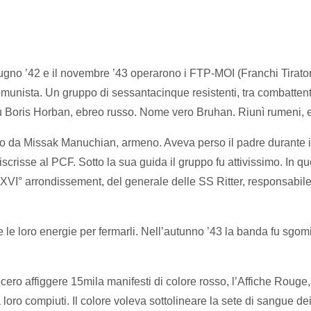
giugno ’42 e il novembre ’43 operarono i FTP-MOI (Franchi Tirat
omunista. Un gruppo di sessantacinque resistenti, tra combattent
 fu Boris Horban, ebreo russo. Nome vero Bruhan. Riunì rumeni, eb
ndo da Missak Manuchian, armeno. Aveva perso il padre durante i
scrisse al PCF. Sotto la sua guida il gruppo fu attivissimo. In 
te XVI° arrondissement, del generale delle SS Ritter, responsab
e le loro energie per fermarli. Nell’autunno ’43 la banda fu sgom
cero affiggere 15mila manifesti di colore rosso, l’Affiche Rouge, app
loro compiuti. Il colore voleva sottolineare la sete di sangue dei 