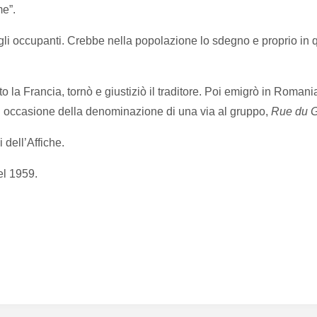
me”.
per gli occupanti. Crebbe nella popolazione lo sdegno e proprio i
a Francia, tornò e giustiziò il traditore. Poi emigrò in Romania
n occasione della denominazione di una via al gruppo,
Rue du 
 dell’Affiche.
el 1959.