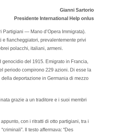
Gianni Sartorio
Presidente International Help onlus
ori Partigiani — Mano d’Opera Immigrata).
i e fiancheggiatori, prevalentemente privi
rei polacchi, italiani, armeni.
l genocidio del 1915. Emigrato in Francia,
quel periodo compirono 229 azioni. Di esse la
ile della deportazione in Germania di mezzo
inata grazie a un traditore e i suoi membri
unto, con i ritratti di otto partigiani, tra i
“criminali”. Il testo affermava: “Des