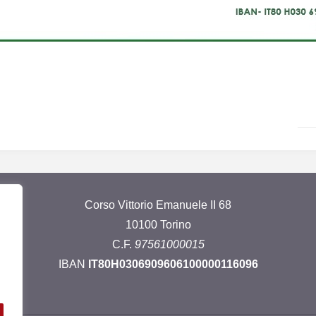
Corso Vittorio Emanuele II 68
10100 Torino
C.F.
97561000015
IBAN
IT80H0306909606100000116096