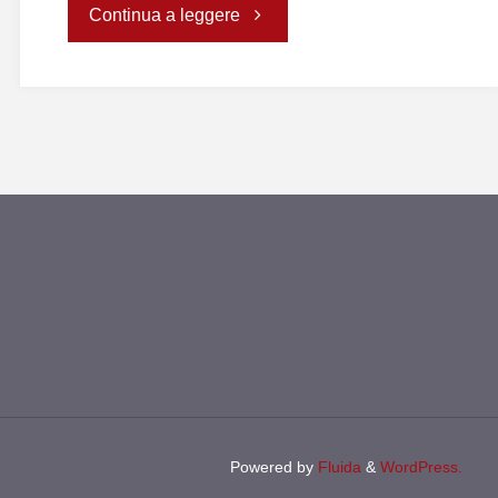
"Notizie
Continua a leggere
dal
Congo"
Powered by
Fluida
&
WordPress.