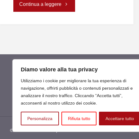
"Notizie
Continua a leggere
dal
Congo"
Diamo valore alla tua privacy
Utilizziamo i cookie per migliorare la tua esperienza di
navigazione, offrirti pubblicità o contenuti personalizzati e
analizzare il nostro traffico. Cliccando “Accetta tutti”,
acconsenti al nostro utilizzo dei cookie.
Personalizza
Rifiuta tutto
Accettare tutto
©2026 International Help ETS