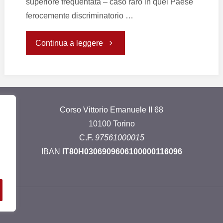
superiore frequentata – caso raro in quel Paese
ferocemente discriminatorio …
"Impegnati
Continua a leggere
per
gli
Corso Vittorio Emanuele II 68
ospedali"
10100 Torino
C.F.
97561000015
IBAN
IT80H0306909606100000116096