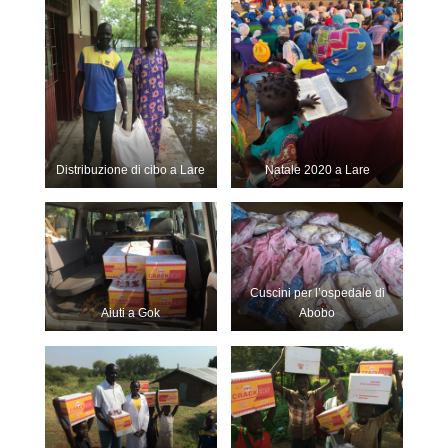
Distribuzione di cibo a Lare
Natale 2020 a Lare
Cuscini per l’ospedale di
Aiuti a Gok
Abobo