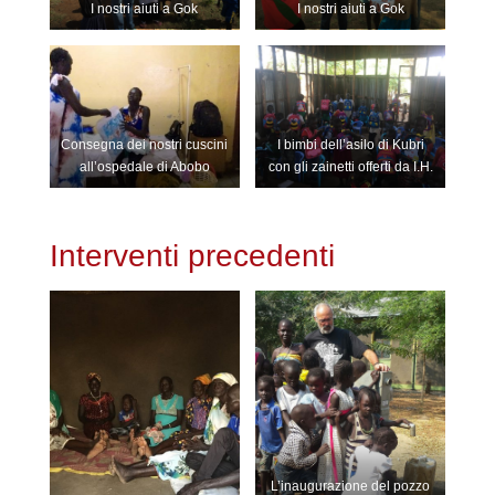
I nostri aiuti a Gok
I nostri aiuti a Gok
Consegna dei nostri cuscini
I bimbi dell’asilo di Kubri
all’ospedale di Abobo
con gli zainetti offerti da I.H.
Interventi precedenti
L’inaugurazione del pozzo