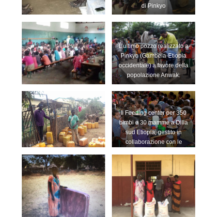
di Pinkyo
L’ultimo pozzo realizzato a
Pinkyo (Gambela-Etiopia
occidentale) a favore della
popolazione Anwak.
Il Feeding center per 350
bimbi e 30 mamme a Dilla
sud Etiopia, gestito in
collaborazione con le
Missioni Don Bosco a
partire dal 2003. Ai bimbi
viene fornita anche
assistenza medica e
preparazione prescolare.