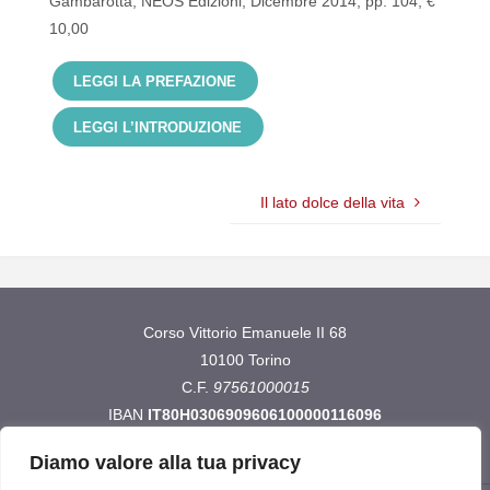
Gambarotta, NEOS Edizioni, Dicembre 2014, pp. 104, €
10,00
LEGGI LA PREFAZIONE
LEGGI L’INTRODUZIONE
Il lato dolce della vita
Corso Vittorio Emanuele II 68
10100 Torino
C.F.
97561000015
IBAN
IT80H0306909606100000116096
Diamo valore alla tua privacy