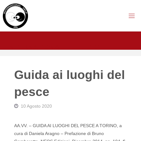
Salta
al
contenuto
I
N
T
E
R
N
A
T
I
O
N
A
L
H
E
L
P
E
T
S
Guida ai luoghi del
pesce
10 Agosto 2020
AA.VV. – GUIDA AI LUOGHI DEL PESCE A TORINO, a
cura di Daniela Aragno – Prefazione di Bruno