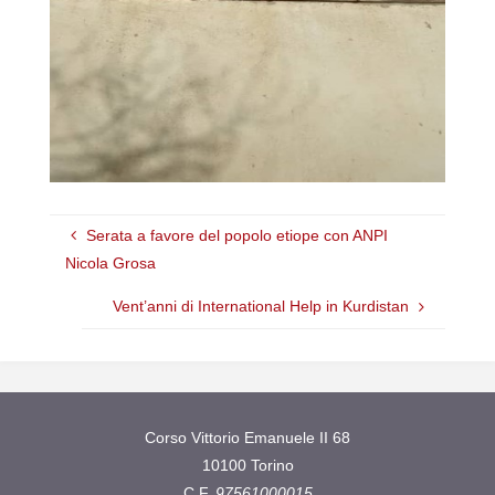
Serata a favore del popolo etiope con ANPI
Nicola Grosa
Vent’anni di International Help in Kurdistan
Corso Vittorio Emanuele II 68
10100 Torino
C.F.
97561000015