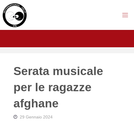
Salta
al
contenuto
I
N
T
E
R
N
A
T
I
O
N
A
L
H
E
L
P
E
T
S
Serata musicale
per le ragazze
afghane
29 Gennaio 2024