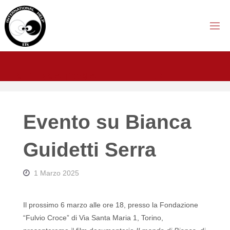
Salta
al
contenuto
I
N
T
E
R
N
A
T
I
O
N
A
L
H
E
L
P
E
T
S
Evento su Bianca
Guidetti Serra
1 Marzo 2025
Il prossimo 6 marzo alle ore 18, presso la Fondazione
“Fulvio Croce” di Via Santa Maria 1, Torino,