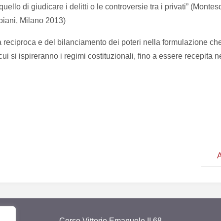
uello di giudicare i delitti o le controversie tra i privati” (Monte
mpiani, Milano 2013)
za reciproca e del bilanciamento dei poteri nella formulazione 
 si ispireranno i regimi costituzionali, fino a essere recepita negli
A
Corso Vittorio Emanuele II 68