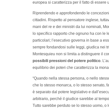
europea si caratterizza per il fatto di essere
Riprendendo e approfondendo le concezioni pol
cittadini. Rispetto al pensatore inglese, tutt
mani del re e dei ministri da lui nominati, M
lo specifico rapporto che ognuno ha con le leg
particolari; l’esecutivo governa in base a ess
sempre fondandosi sulle leggi, giudica nei trib
Montesquieu non si limita a distinguere il c
possibili pressioni del potere politico
. L’a
equilibrio dei poteri che caratterizza la mona
“Quando nella stessa persona, o nello stesso 
che lo stesso monarca, o lo stesso senato, f
è separato dal potere legislativo e dall’esecut
arbitrario, perché il giudice sarebbe al tempo
Tutto sarebbe perduto se lo stesso uomo, o lo 