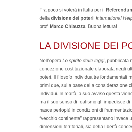
Fra poco si voterà in Italia per il
Referendum 
della
divisione dei poteri
.
International Hel
prof.
Marco Chiauzza
. Buona lettura!
LA DIVISIONE DEI 
Nell’opera
Lo spirito delle leggi
, pubblicata
concezione costituzionale elaborata negli ult
poteri. Il filosofo individua tre fondamentali
primi due, sulla base della considerazione c
individui. In realtà, a suo avviso questa vi
ma il suo senso di realismo gli impedisce di p
nasce perlopiù in condizioni di frammentazion
“vecchio continente” rappresentano invece una 
dimensioni territoriali, sia della libertà conc