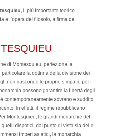
tesquieu
, il più importante teorico
a e l’opera del filosofo, a firma del
ONTESQUIEU
one di Montesquieu, perfeziona la
articolare la dottrina della divisione dei
 Egli non nasconde le proprie simpatie per i
monarchia possono garantire la libertà degli
polo è contemporaneamente sovrano e suddito,
cento. In effetti, il regime repubblicano
i. Per Montesquieu, le grandi monarchie del
uelli dispotici, dal punto di vista sia delle
li immensi imperi asiatici, la monarchia