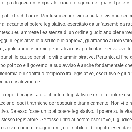
 un tipo di governo temperato, cioè un regime nel quale il potere 
itiche di Locke, Montesquieu individua nella divisione dei poter
avia, accanto al potere legislativo, esercitato da un’assemblea ra
ontesquieu ammette l’esistenza di un ordine giudiziario pienament
gi: il legislativo le discute e le approva, guardando al loro val
e, applicando le norme generali ai casi particolari, senza averle 
unali le cause penali, civili e amministrative. Pertanto, al fine di 
orpo politico e il governo: a suo avviso è anche fondamentale ch
utonomia e il controllo reciproco fra legislativo, esecutivo e giud
rchia costituzionale.
corpo di magistratura, il potere legislativo è unito al potere ese
acciano leggi tiranniche per eseguirle tirannicamente. Non vi è 
ivo. Se esso fosse unito al potere legislativo, il potere sulla vita
 stesso legislatore. Se fosse unito al potere esecutivo, il giudi
stesso corpo di maggiorenti, o di nobili, o di popolo, esercitasse 