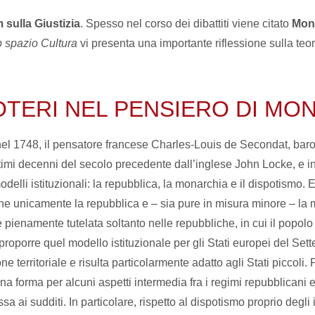
sulla Giustizia
. Spesso nel corso dei dibattiti viene citato
Mon
p spazio Cultura
vi presenta una importante riflessione sulla teori
POTERI NEL PENSIERO DI M
 nel 1748, il pensatore francese Charles-Louis de Secondat, bar
imi decenni del secolo precedente dall’inglese John Locke, e in p
 modelli istituzionali: la repubblica, la monarchia e il dispotismo.
he unicamente la repubblica e – sia pure in misura minore – la 
ene pienamente tutelata soltanto nelle repubbliche, in cui il po
roporre quel modello istituzionale per gli Stati europei del Sette
e territoriale e risulta particolarmente adatto agli Stati piccol
forma per alcuni aspetti intermedia fra i regimi repubblicani e q
essa ai sudditi. In particolare, rispetto al dispotismo proprio deg