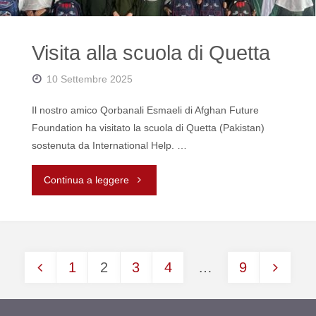
Visita alla scuola di Quetta
10 Settembre 2025
Il nostro amico Qorbanali Esmaeli di Afghan Future
Foundation ha visitato la scuola di Quetta (Pakistan)
sostenuta da International Help. …
"Visita
Continua a leggere
alla
scuola
1
2
3
4
…
9
di
Navigazione
Quetta"