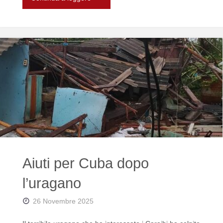
pozzi
in
Etiopia
e
in
Kurdistan"
Aiuti per Cuba dopo
l’uragano
26 Novembre 2025