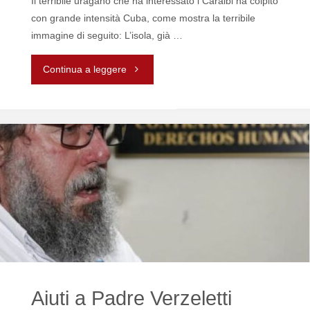
Il terribile uragano che ha interessato i Caraibi ha colpito
con grande intensità Cuba, come mostra la terribile
immagine di seguito: L’isola, già …
"Aiuti
Continua a leggere
per
Cuba
dopo
l’uragano"
Aiuti a Padre Verzeletti