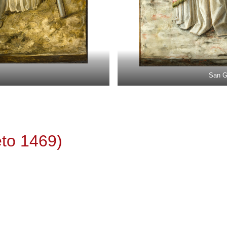
San G
eto 1469)