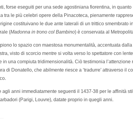
i, forse eseguiti per una sede agostiniana fiorentina, in quanto
na tra le più celebri opere della Pinacoteca, pienamente rapprese
rigine costituivano le due ante laterali di un trittico smembrato i
rale (
Madonna in trono col Bambino
) è conservata al Metropol
riempiono lo spazio con maestosa monumentalità, accentuata dall
tra, visto di scorcio mentre si volta verso lo spettatore con len
in una compiuta tridimensionalità. Ciò testimonia l’attenzione ri
 di Donatello, che abilmente riesce a ‘tradurre’ attraverso il col
co.
 agli anni immediatamente seguenti il 1437-38 per le affinità sti
arbadori (Parigi, Louvre), datate proprio in quegli anni.