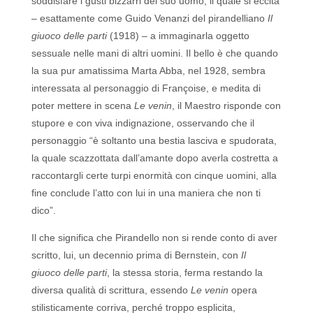
soddisfare i gusti bizzarri del suo uomo, il quale si eccita
– esattamente come Guido Venanzi del pirandelliano
Il
giuoco delle parti
(1918) – a immaginarla oggetto
sessuale nelle mani di altri uomini. Il bello è che quando
la sua pur amatissima Marta Abba, nel 1928, sembra
interessata al personaggio di Françoise, e medita di
poter mettere in scena
Le venin
, il Maestro risponde con
stupore e con viva indignazione, osservando che il
personaggio “è soltanto una bestia lasciva e spudorata,
la quale scazzottata dall’amante dopo averla costretta a
raccontargli certe turpi enormità con cinque uomini, alla
fine conclude l’atto con lui in una maniera che non ti
dico”.
Il che significa che Pirandello non si rende conto di aver
scritto, lui, un decennio prima di Bernstein, con
Il
giuoco delle parti
, la stessa storia, ferma restando la
diversa qualità di scrittura, essendo
Le venin
opera
stilisticamente corriva, perché troppo esplicita,