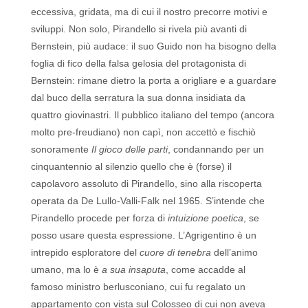
eccessiva, gridata, ma di cui il nostro precorre motivi e
sviluppi. Non solo, Pirandello si rivela più avanti di
Bernstein, più audace: il suo Guido non ha bisogno della
foglia di fico della falsa gelosia del protagonista di
Bernstein: rimane dietro la porta a origliare e a guardare
dal buco della serratura la sua donna insidiata da
quattro giovinastri. Il pubblico italiano del tempo (ancora
molto pre-freudiano) non capì, non accettò e fischiò
sonoramente
Il gioco delle parti
, condannando per un
cinquantennio al silenzio quello che è (forse) il
capolavoro assoluto di Pirandello, sino alla riscoperta
operata da De Lullo-Valli-Falk nel 1965. S’intende che
Pirandello procede per forza di
intuizione poetica
, se
posso usare questa espressione.
L’Agrigentino è un
intrepido esploratore del
cuore di tenebra
dell’animo
umano, ma lo è
a sua insaputa
, come accadde al
famoso ministro berlusconiano, cui fu regalato un
appartamento con vista sul Colosseo di cui non aveva