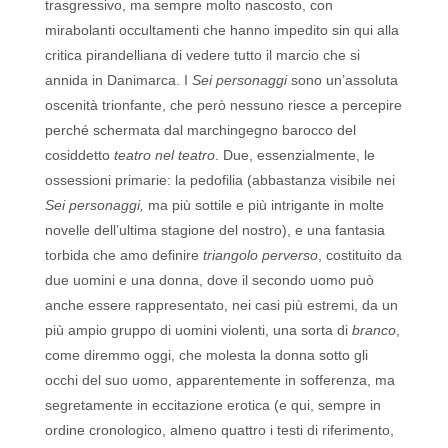
trasgressivo, ma sempre molto nascosto, con
mirabolanti occultamenti che hanno impedito sin qui alla
critica pirandelliana di vedere tutto il marcio che si
annida in Danimarca. I
Sei personaggi
sono un’assoluta
oscenità trionfante, che però nessuno riesce a percepire
perché schermata dal marchingegno barocco del
cosiddetto
teatro nel teatro
. Due, essenzialmente, le
ossessioni primarie: la pedofilia (abbastanza visibile nei
Sei personaggi,
ma più sottile e più intrigante in molte
novelle dell’ultima stagione del nostro), e una fantasia
torbida che amo definire
triangolo perverso
, costituito da
due uomini e una donna, dove il secondo uomo può
anche essere rappresentato, nei casi più estremi, da un
più ampio gruppo di uomini violenti, una sorta di
branco
,
come diremmo oggi, che molesta la donna sotto gli
occhi del suo uomo, apparentemente in sofferenza, ma
segretamente in eccitazione erotica (e qui, sempre in
ordine cronologico, almeno quattro i testi di riferimento,