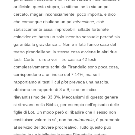
artificiale, questo stupro, la vittima, se lo sia un po’
cercato, magari inconsciamente, poco importa, e dico
che comunque risultano un po’
miracolose
, cioè
statisticamente assai improbabili, siffatte fortunate
coincidenze: basta un solo incontro sessuale perché sia
garantita la gravidanza… Non è infatti l’unico caso del
teatro pirandelliano: la stessa cosa avviene in altri due
testi. Certo – direte voi – tre casi su 42 testi
complessivamente scritti da Pirandello sono poca cosa,
corrispondono a un indice del 7.14%, ma se li
rapportiamo ai testi il cui
plot
preveda una nascita,
abbiamo un rapporto di 3 a 9, cioè un indice
rilevantissimo del 33.3%. Meccanismi di questo genere
si ritrovano nella Bibbia, per esempio nell’episodio delle
figlie di Lot. Un modo però di ribadire che il sesso non
costituisce valore in sé, non ha
autonomia
, è puramente
al servizio del dovere procreativo. Tutto questo può
stupire in un intellettuale come Pirandello, autore