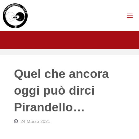
Salta
al
contenuto
I
N
T
E
R
N
A
T
I
O
N
A
L
H
E
L
P
E
T
S
Quel che ancora
oggi può dirci
Pirandello…
24 Marzo 2021