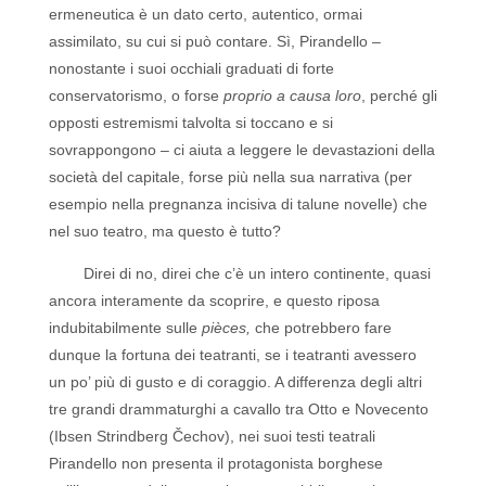
ermeneutica è un dato certo, autentico, ormai
assimilato, su cui si può contare. Sì, Pirandello –
nonostante i suoi occhiali graduati di forte
conservatorismo, o forse
proprio a causa loro
, perché gli
opposti estremismi talvolta si toccano e si
sovrappongono – ci aiuta a leggere le devastazioni della
società del capitale, forse più nella sua narrativa (per
esempio nella pregnanza incisiva di talune novelle) che
nel suo teatro, ma questo è tutto?
Direi di no, direi che c’è un intero continente, quasi
ancora interamente da scoprire, e questo riposa
indubitabilmente sulle
pièces,
che potrebbero fare
dunque la fortuna dei teatranti, se i teatranti avessero
un po’ più di gusto e di coraggio. A differenza degli altri
tre grandi drammaturghi a cavallo tra Otto e Novecento
(Ibsen Strindberg Čechov), nei suoi testi teatrali
Pirandello non presenta il protagonista borghese