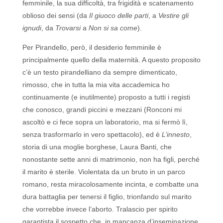
femminile, la sua difficoltà, tra frigidità e scatenamento
oblioso dei sensi (da
Il giuoco delle parti
, a
Vestire gli
ignudi
, da
Trovarsi
a
Non si sa come
).
Per Pirandello, però, il desiderio femminile è
principalmente quello della maternità. A questo proposito
c’è un testo pirandelliano da sempre dimenticato,
rimosso, che in tutta la mia vita accademica ho
continuamente (e inutilmente) proposto a tutti i registi
che conosco, grandi piccini e mezzani (Ronconi mi
ascoltò e ci fece sopra un laboratorio, ma si fermò lì,
senza trasformarlo in vero spettacolo), ed è
L’innesto
,
storia di una moglie borghese, Laura Banti, che
nonostante sette anni di matrimonio, non ha figli, perché
il marito è sterile. Violentata da un bruto in un parco
romano, resta miracolosamente incinta, e combatte una
dura battaglia per tenersi il figlio, trionfando sul marito
che vorrebbe invece l’aborto. Tralascio per spirito
garantista il sospetto che, in mancanza d’inseminazione