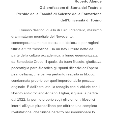
Roberto Alonge
Già professore di Storia del Teatro e
Preside della Facoltà di Scienze della Formazione
dell’Università di Torino
Curioso destino, quello di Luigi Pirandello, massimo
drammaturgo mondiale del Novecento,
contemporaneamente esecrato e idolatrato per ragioni
fittizie e tutte filosofiche. Da un lato il rifiuto netto da
parte della cultura accademica, a lungo egemonizzata
da Benedetto Croce, il quale, da buon filosofo, giudicava
paccottiglia para-filosofica gli spunti riflessivi dell’opera
pirandelliana, che veniva pertanto respinta in blocco,
condannata proprio per quell’imperdonabile peccato
originale. E dall’altro lato, la tenaglia che si chiude con il
filosofo anti-crociano Adriano Tilgher, il quale, a partire
dal 1922, fa pernio proprio sugli gli elementi filosofici
interni all’
opus
pirandelliano per offrirne una completa
rivalutazione, che finisce peraltro per imprigionare lo