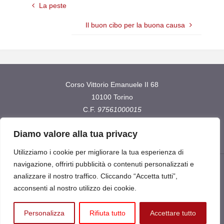
La peste
Il buon cibo per la buona causa
Corso Vittorio Emanuele II 68
10100 Torino
C.F.
97561000015
IBAN
IT80H0306909606100000116096
Diamo valore alla tua privacy
Utilizziamo i cookie per migliorare la tua esperienza di
navigazione, offrirti pubblicità o contenuti personalizzati e
analizzare il nostro traffico. Cliccando “Accetta tutti”,
©2026 International Help ETS
acconsenti al nostro utilizzo dei cookie.
Personalizza
Rifiuta tutto
Accettare tutto
Powered by
Fluida
&
WordPress.