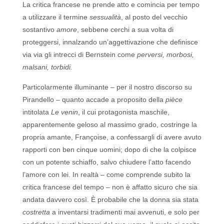
La critica francese ne prende atto e comincia per tempo
a utilizzare il termine
sessualità
, al posto del vecchio
sostantivo
amore
, sebbene cerchi a sua volta di
proteggersi, innalzando un’aggettivazione che definisce
via via gli intrecci di Bernstein come
perversi, morbosi,
malsani, torbidi.
Particolarmente illuminante – per il nostro discorso su
Pirandello – quanto accade a proposito della
pièce
intitolata
Le venin
, il cui protagonista maschile,
apparentemente geloso al massimo grado, costringe la
propria amante, Françoise, a confessargli di avere avuto
rapporti con ben cinque uomini; dopo di che la colpisce
con un potente schiaffo, salvo chiudere l’atto facendo
l’amore con lei. In realtà – come comprende subito la
critica francese del tempo – non è affatto sicuro che sia
andata davvero così. È probabile che la donna sia stata
costretta
a inventarsi tradimenti mai avvenuti, e solo per