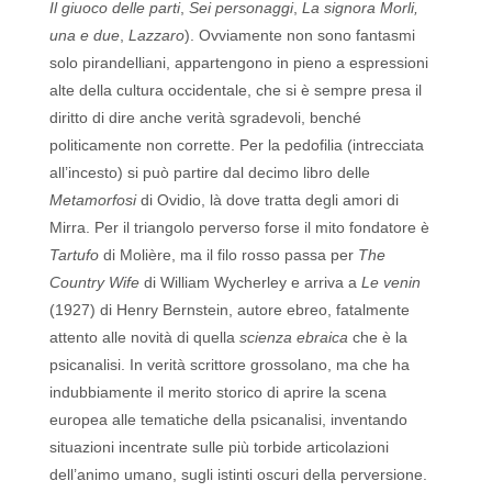
Il giuoco delle parti
,
Sei personaggi
,
La signora Morli,
una e due
,
Lazzaro
). Ovviamente non sono fantasmi
solo pirandelliani, appartengono in pieno a espressioni
alte della cultura occidentale, che si è sempre presa il
diritto di dire anche verità sgradevoli, benché
politicamente non corrette. Per la pedofilia (intrecciata
all’incesto) si può partire dal decimo libro delle
Metamorfosi
di Ovidio, là dove tratta degli amori di
Mirra. Per il triangolo perverso forse il mito fondatore è
Tartufo
di Molière, ma il filo rosso passa per
The
Country Wife
di William Wycherley e arriva a
Le venin
(1927) di Henry Bernstein, autore ebreo, fatalmente
attento alle novità di quella
scienza ebraica
che è la
psicanalisi. In verità scrittore grossolano, ma che ha
indubbiamente il merito storico di aprire la scena
europea alle tematiche della psicanalisi, inventando
situazioni incentrate sulle più torbide articolazioni
dell’animo umano, sugli istinti oscuri della perversione.