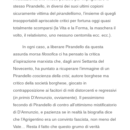
stesso Pirandello, in diversi dei suoi ultimi copioni
sicuramente vittima del
pirandellismo
, l’insieme di quegli
insopportabili apriscatole critici per fortuna oggi quasi
totalmente scomparsi (la Vita e la Forma, la maschera il
volto, il relativismo, uno nessuno centomila ecc. ecc.).
In ogni caso, a liberare Pirandello da questa
assurda
morsa filosofica
ci ha pensato la critica
d’ispirazione marxista che, dagli anni Settanta del
Novecento, ha puntato a ricuperare l’immagine di un
Pirandello
coscienza della crisi
, autore borghese ma
critico della società borghese, giocato in
contrapposizione ai facitori di miti distorcenti e regressivi
(
in primis
D’Annunzio, ovviamente). Il pessimismo
fecondo di Pirandello di contro all’ottimismo mistificatorio
di D’Annunzio, e pazienza se in realtà la biografia dice
che l’Agrigentino era un convinto fascista, non meno del
Vate… Resta il fatto che questo grumo di verità