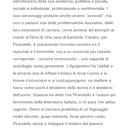
nell’interezza della sua esistenza, pubblica e privata,
sociale e individuale, professionale e sentimentale. I
suoi personaggi possono anche essere “avvocati”, ma
non ci parlano mai delle problematiche lavorative, delle
loro ossessioni di carriera, come avviene ad esempio al
marito di Nora di
Una casa di bambola
. Il teatro, per
Pirandello, è unicamente l’incontro-scontro tra il
maschile e il femminile, ma a un orizzonte più ristretto
corrisponde – occorre riconoscerlo – una capacità di
scandaglio assai penetrante. L’Agrigentino ha l’abilità e
la tenacia rara di infilare il bisturi là dove l’uomo e la
donna s’incrociano e si contrappongono, sa mettere a
fuoco come pochi il desiderio della donna e il desiderio
dell’uomo. Sciascia ha detto che Pirandello è l’autore più
femminista della letteratura italiana, e mi pare che abbia
ragione. Dietro la barriera protettiva di un linguaggio
molto discreto, quasi reticente, forse persino casto,
Pirandello riesce a indagare il mistero del piacere